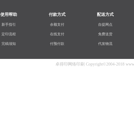
使用帮助
付款方式
配送方式
新手指引
余额支付
自提网点
定印流程
在线支付
免费送货
完稿须知
付预付款
代发物流
卓得印网络印刷 Copyright©2004-2018 www.zhuo