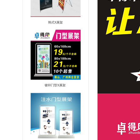
韩式X展架
镀锌门型X展架 