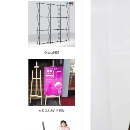
铁质拉网架
专卖店木质广告画架