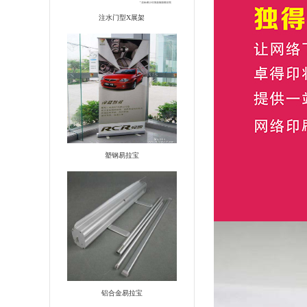
注水门型X展架
塑钢易拉宝
铝合金易拉宝