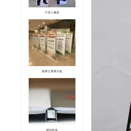
方管人像架
丽屏立屏展示架
镀锌桁架