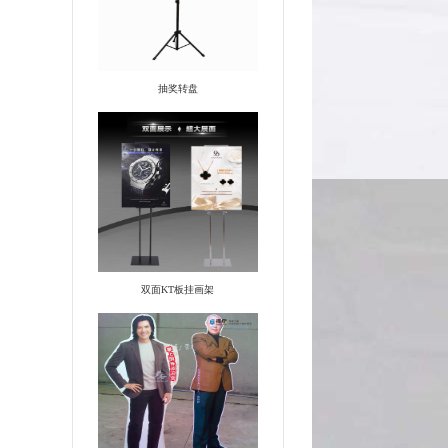
抽奖转盘
双面KT板挂画架