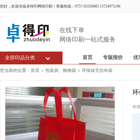
您好，欢迎光临卓得印网络印刷！客服热线：0757-83356083 13724975246
在线下单
网络印刷一站式服务
首页
专版报价
优
全部印品分类
您当前的位置：
首页
»
包装袋、购物袋
»
环保袋无仿布袋
环
价