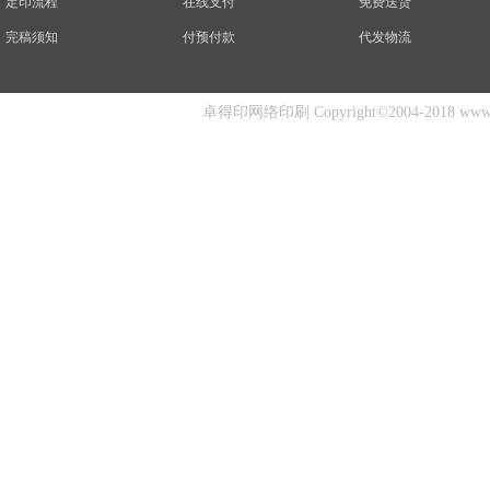
定印流程
在线支付
免费送货
完稿须知
付预付款
代发物流
卓得印网络印刷 Copyright©2004-2018 www.zhuo