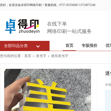
您好，欢迎光临卓得印网络印刷！客服热线：0757-83356083 13724975246
在线下单
网络印刷一站式服务
首页
专版报价
优
全部印品分类
您当前的位置：
首页
»
发光字
»
迷你发光字
迷
价