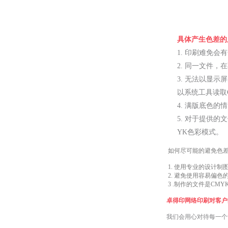
具体产生色差的
1. 印刷难免会
2. 同一文件
3. 无法以显
以系统工具读取
4. 满版底色
5. 对于提供
YK色彩模式。
如何尽可能的避免色
1. 使用专业的设计制图软件，比
2. 避免使用容易偏色
3 .制作的文件是CM
卓得印网络印刷对客户
我们会用心对待每一个订