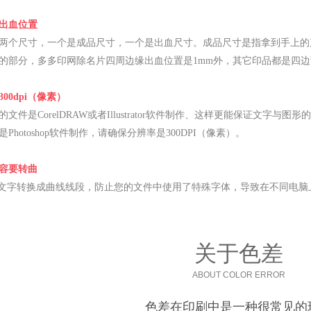
出血位置
两个尺寸，一个是成品尺寸，一个是出血尺寸。成品尺寸是指拿到手上的产品
的部分，多多印网除名片四周边缘出血位置是1mm外，其它印品都是四边预
00dpi（像素）
文件是CorelDRAW或者Illustrator软件制作、这样更能保证文字
Photoshop软件制作，请确保分辨率是300DPI（像素）。
容要转曲
将文字转换成曲线线段，防止您的文件中使用了特殊字体，导致在不同电
关于色差
ABOUT COLOR ERROR
色差在印刷中是一种很常见的