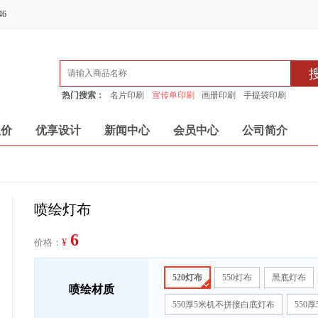
46
热门搜索：
名片印刷
宣传单印刷
画册印刷
手提袋印刷
报价
优享设计
新闻中心
会员中心
公司简介
喷绘灯布
6
价格：
¥
520灯布
550灯布
黑底灯布
喷绘材质
550厚5米机不拼接白底灯布
550