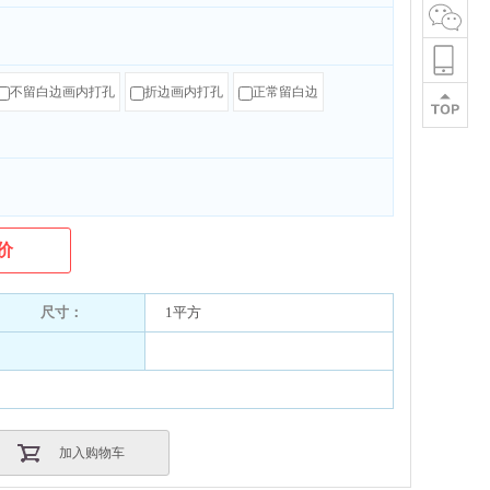
不留白边画内打孔
折边画内打孔
正常留白边
价
尺寸：
1平方
加入购物车