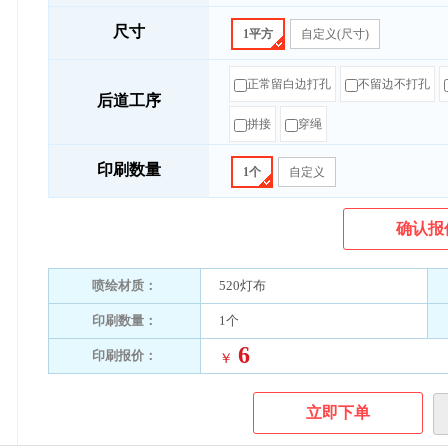
尺寸
1平方
自定义(尺寸)
正常留白边打孔
不留边不打孔
后道工序
拼接
穿绳
印刷数量
1个
自定义
确认报
喷绘材质：
520灯布
印刷数量：
1个
6
印刷报价：
￥
立即下单