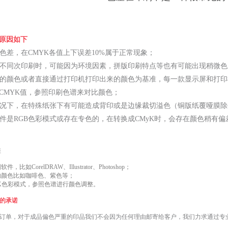
原因如下
有色差，在CMYK各值上下误差10%属于正常现象；
，在不同次印刷时，可能因为环境因素，拼版印刷特点等也有可能出现稍微
示屏的颜色或者直接通过打印机打印出来的颜色为基准，每一款显示屏和打
CMYK值，参照印刷色谱来对比颜色；
的情况下，在特殊纸张下有可能造成背印或是边缘裁切溢色（铜版纸覆哑膜
的文件是RGB色彩模式或存在专色的，在转换成CMyK时，会存在颜色稍有
差
如CorelDRAW、Illustrator、Photoshop；
的颜色比如咖啡色、紫色等；
YK色彩模式，参照色谱进行颜色调整。
的承诺
单，对于成品偏色严重的印品我们不会因为任何理由邮寄给客户，我们力求通过专