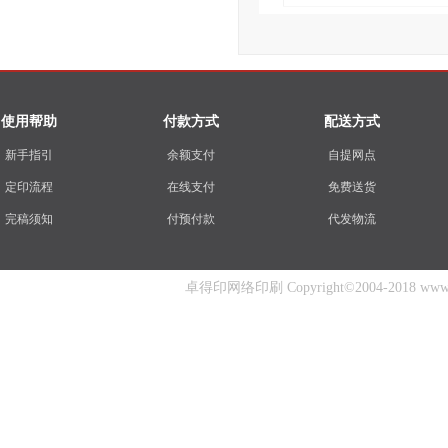
使用帮助
付款方式
配送方式
新手指引
余额支付
自提网点
定印流程
在线支付
免费送货
完稿须知
付预付款
代发物流
卓得印网络印刷 Copyright©2004-2018 www.zhuo