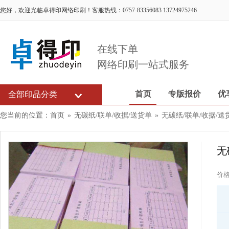
您好，欢迎光临卓得印网络印刷！客服热线：0757-83356083 13724975246
在线下单
网络印刷一站式服务
首页
专版报价
优
全部印品分类
您当前的位置：
首页
»
无碳纸/联单/收据/送货单
»
无碳纸/联单/收据/送
无
价