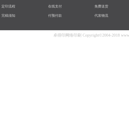
定印流程
在线支付
免费送货
完稿须知
付预付款
代发物流
卓得印网络印刷 Copyright©2004-2018 www.zhuo