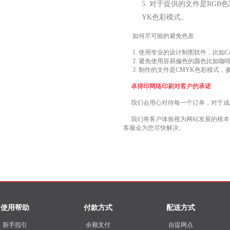
5. 对于提供的文件是RG
YK色彩模式。
如何尽可能的避免色差
1. 使用专业的设计制图软件，比如CorelDRA
2. 避免使用容易偏色的颜色比如咖
3 .制作的文件是CMYK色彩模式，
卓得印网络印刷对客户的承诺
我们会用心对待每一个订单，对于成
我们将客户体验视为网站发展的根本，
客服会为您尽快解决。
使用帮助
付款方式
配送方式
新手指引
余额支付
自提网点