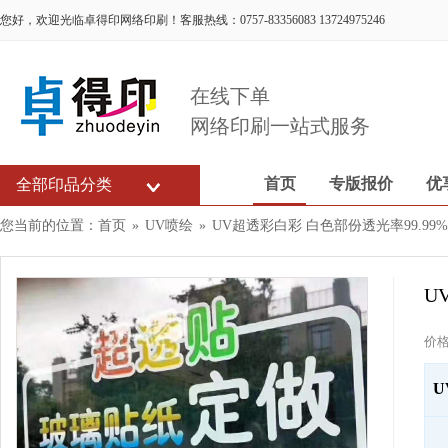
您好，欢迎光临卓得印网络印刷！客服热线：0757-83356083 13724975246
在线下单
网络印刷一站式服务
首页
专版报价
优
全部印品分类
您当前的位置：
首页
»
UV喷绘
»
UV超透彩白彩 白色部份透光率99.99%
U
价
U