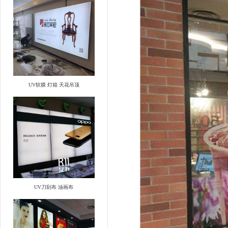
UV软膜 灯箱 天花吊顶
UV刀刮布 油画布