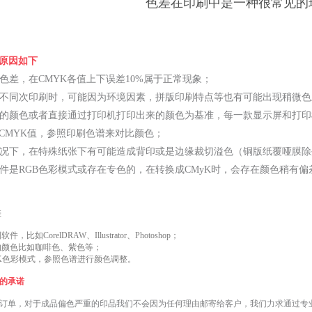
色差在印刷中是一种很常见的
原因如下
有色差，在CMYK各值上下误差10%属于正常现象；
，在不同次印刷时，可能因为环境因素，拼版印刷特点等也有可能出现稍微
示屏的颜色或者直接通过打印机打印出来的颜色为基准，每一款显示屏和打
CMYK值，参照印刷色谱来对比颜色；
的情况下，在特殊纸张下有可能造成背印或是边缘裁切溢色（铜版纸覆哑膜
的文件是RGB色彩模式或存在专色的，在转换成CMyK时，会存在颜色稍有
差
如CorelDRAW、Illustrator、Photoshop；
的颜色比如咖啡色、紫色等；
YK色彩模式，参照色谱进行颜色调整。
的承诺
单，对于成品偏色严重的印品我们不会因为任何理由邮寄给客户，我们力求通过专