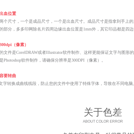
出血位置
两个尺寸，一个是成品尺寸，一个是出血尺寸。成品尺寸是指拿到手上的产品
的部分，多多印网除名片四周边缘出血位置是1mm外，其它印品都是四边预
00dpi（像素）
文件是CorelDRAW或者Illustrator软件制作、这样更能保证文字
Photoshop软件制作，请确保分辨率是300DPI（像素）。
容要转曲
将文字转换成曲线线段，防止您的文件中使用了特殊字体，导致在不同电
关于色差
ABOUT COLOR ERROR