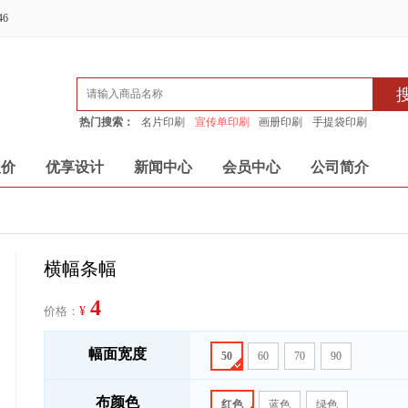
46
热门搜索：
名片印刷
宣传单印刷
画册印刷
手提袋印刷
报价
优享设计
新闻中心
会员中心
公司简介
横幅条幅
4
价格：
¥
幅面宽度
50
60
70
90
布颜色
红色
蓝色
绿色