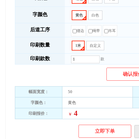
字颜色
黄色
白色
后道工序
缝边
绳带
吊耳
印刷数量
1米
自定义
印刷款数
款
确认报
幅面宽度：
50
字颜色：
黄色
4
印刷报价：
￥
立即下单