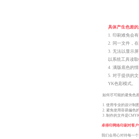
具体产生色差的
1. 印刷难免会
2. 同一文件
3. 无法以显
以系统工具读取
4. 满版底色
5. 对于提供
YK色彩模式。
如何尽可能的避免色
1. 使用专业的设计制图软件，比
2. 避免使用容易偏色
3 .制作的文件是CM
卓得印网络印刷对客户
我们会用心对待每一个订