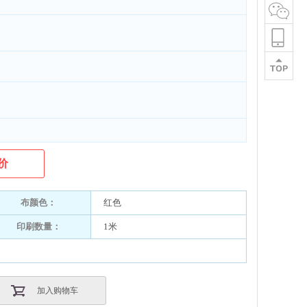
价
布颜色：
红色
印刷数量：
1米
加入购物车