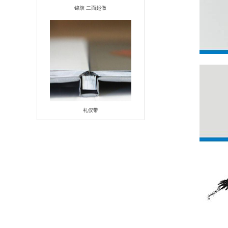
锦旗 二面起做
礼仪带