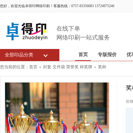
您好，欢迎光临卓得印网络印刷！客服热线：0757-83356083 13724975246
在线下单
网络印刷一站式服务
首页
专版报价
优
全部印品分类
您当前的位置：
首页
»
封套 文件袋 荣誉奖 杯奖牌
»
奖杯
奖
价