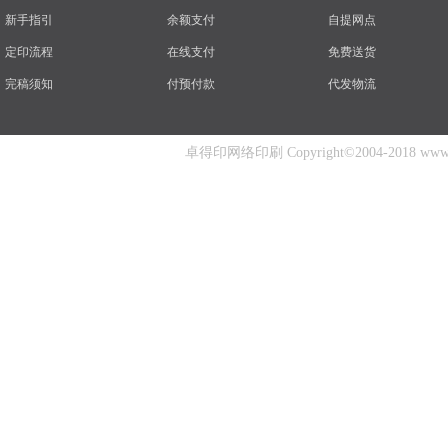
新手指引
余额支付
自提网点
定印流程
在线支付
免费送货
完稿须知
付预付款
代发物流
卓得印网络印刷 Copyright©2004-2018 www.zhuo