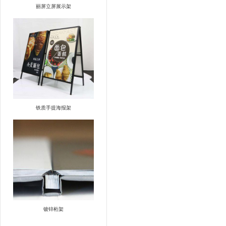
丽屏立屏展示架
铁质手提海报架
镀锌桁架