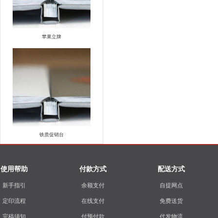
苹果立牌
铁质促销台
使用帮助
付款方式
配送方式
新手指引
余额支付
自提网点
定印流程
在线支付
免费送货
完稿须知
付预付款
代发物流