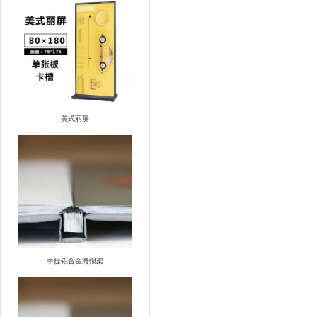
美式丽屏
手提铝合金海报架