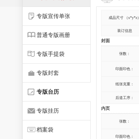
专版宣传单张
成品尺寸 （x*y*z
装订信息
普通专版画册
封面
专版手提袋
张数：
印面印色：
专版封套
纸张克重：
专版台历
后道工序：
内页
专版挂历
张数：
档案袋
印面印色：