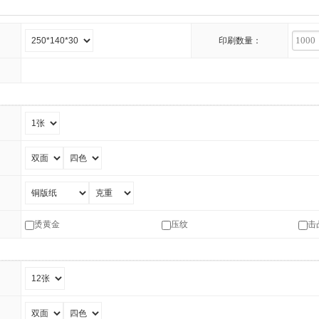
）
印刷数量：
烫黄金
压纹
击