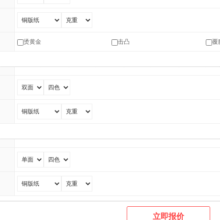
烫黄金
击凸
覆
立即报价