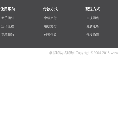
使用帮助
付款方式
配送方式
新手指引
余额支付
自提网点
定印流程
在线支付
免费送货
完稿须知
付预付款
代发物流
卓得印网络印刷 Copyright©2004-2018 www.zhuo